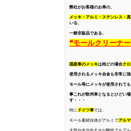
弊社がお客様のお車の、
メッキ・アルミ・ステンレス・真
いる、
一般非販品である、
❝モールクリーナー
国産車のメッキ
は殆どの場合
クロ
使用されるメッキ合金も非常に強
モール等にメッキが使用されても
事これが欧州車となるとひどい場
す・・・
特に
ドイツ車
では、
モール素材自体がアルミで
アルマ
大気や水分中ＰＨが酸性でもアル