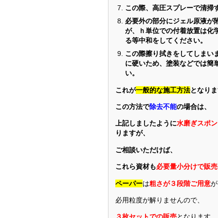
この際、高圧スプレーで清掃
必要外の部分にジェル原液が
が、ｈ単位での付着放置は化
る等中和をしてください。
この際擦り拭きをしてしまい
に硬いため、塗装などでは簡
い。
これが
一般的な施工方法
となりま
この方法で
除去不能
の場合は、
上記しましたように
水磨ぎスポン
りますが、
ご相談いただけば、
これら資材も
必要量小分けで販売
ペーパー
は
粗さが３段階ご用意
が
必用粒度が解りませんので、
３枚セットでの販売
となります。