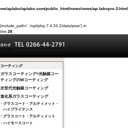
ome/aplabo/aplabo.com/public_html/news/news/ap-labopro-3.html
 (include_path='.:/opt/php-7.4.33-2/data/pear') in
line
28
stream: No such file or directory in
line
46
der_nav.inc' for inclusion
/ap-labopro-3.html
on line
46
コーティング
ガラスコーティング×光触媒コー
ティングのWコーティング
次世代光触媒コーティング
進化系ガラスコーティング
グラスコート・アルティメット・
ハイブライテンス
グラスコート・アルティメット
ハイモースコート