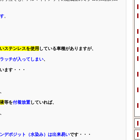
す
。
いステンレスを使用
している車種がありますが、
ラッチが入ってしまい
、
います・・・
、
液
等を
付着放置
していれば、
、
ンデポジット（水染み）は出来易い
です・・・