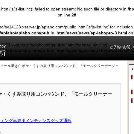
l/js/js-list.inc): failed to open stream: No such file or directory in
/h
on line
28
o/sv14123.xserver.jp/aplabo.com/public_html/js/js-list.inc' for inclusion
/aplabo/aplabo.com/public_html/news/news/ap-labopro-3.html
on 
4123.xserver.jp/aplabo.com/public_html/header_nav.inc): failed to open 
/aplabo/aplabo.com/public_html/news/news/ap-labopro-3.html
on 
led opening '/home/aplabo/sv14123.xserver.jp/aplabo.com/public_html/hea
用金属モール磨き白ボケ・くすみ取り用コンパウンド、「モールクリーナージェ
3-2/data/pear') in
/home/aplabo/aplabo.com/public_html/news/news
ボケ・くすみ取り用コンパウンド、「モールクリーナー
、