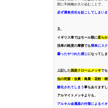
部に不純物が入り込むことで、
必ず腐食劣化を起こしてしまいま
又、
イギリス車ではモール類に
柔らか
洗車の軽度の摩擦でも
簡単にスク
曇ったやつれた感じ
になってしま
上記した
国産クロームメッキ
でも
虫の死骸・虫糞・鳥糞・花粉・樹
酸化されてしまう
事もありますし
アルマイトメッキよりも、
アルキル金属基の付着によるイオ