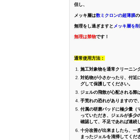
但し、
メッキ層は
数ミクロンの超薄膜
の
無理をし過ぎますと
メッキ層を削
無理は禁物
です！
通常使用方法：
施工対象物を通常クリーニン
対処物が小さかったり、付近
グして保護してください。
ジェルの飛散が心配される際
手荒れの恐れがありますので
付属の研磨パッドに極少量（
っていただき、ジェルが多少
確認して、不足であれば連続
十分改善が出来ましたら、一
まったジェルを清掃してくだ