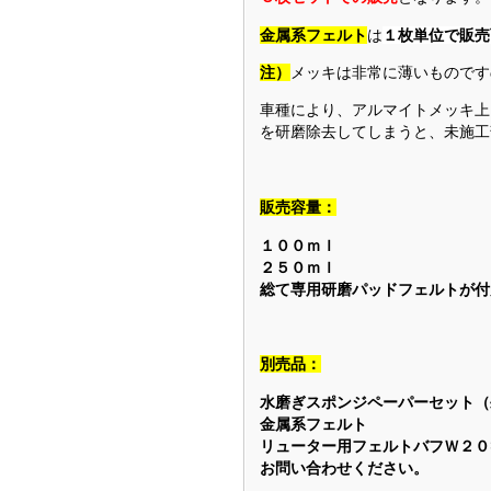
金属系フェルト
は
１枚単位で販売
注）
メッキは非常に薄いものです
車種により、アルマイトメッキ上
を研磨除去してしまうと、未施工
販売容量：
１００ｍｌ
２５０ｍｌ
総て専用研磨パッドフェルトが付
別売品：
水磨ぎスポンジペーパーセット（♯
金属系フェルト
リューター用フェルトバフＷ２０
お問い合わせください。