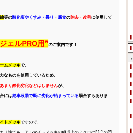
鍮
等の
酸化痕やくすみ・曇り・腐食
の
除去・改善
に使用して
ジェルPRO用❞
のご案内です！
ームメッキ
で、
力なものを使用しているため、
あまり酸化劣化などはしません
が、
合には
納車段階で既に劣化が始まっている
場合すらありま
イトメッキ
ですので、
カリ性でも、アルマイトメッキの組成上のミクロの凹凸の凹