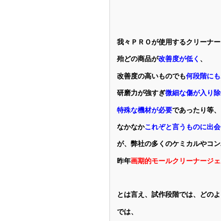
我々ＰＲＯが使用するクリーナー
殆どの商品が
改善度が低く
、
改善度の高いものでも
何段階にも
研磨力が強すぎ
微細な傷が入り除
特殊な機材が必要
であったり等、
なかなか
これぞと言うものに出会
が、弊社の多くのケミカルやコン
昨年
画期的モールクリーナージェ
とは言え、試作段階では、どのよ
では、