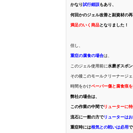
かなり
試行錯誤
もあり、
何回かのジェル改善と副資材の再
満足のいく商品
となりました！
但し、
重症の腐食の場合
は、
このジェル使用前に
水磨ぎスポン
その後このモールクリーナージェ
時間をかけ
ペーパー傷と腐食痕を
弊社の場合は、
この作業の中間で
リューターに特
流石に一般の方で
リューターはお
重症時には
根気との戦いは必用
で