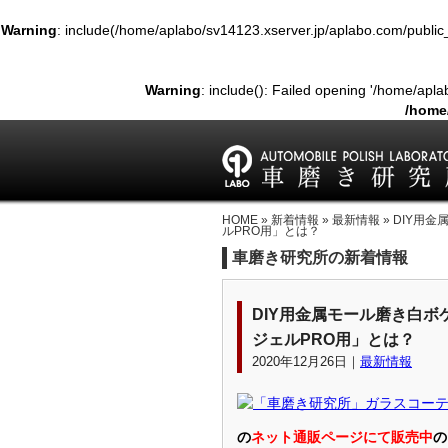
Warning
: include(/home/aplabo/sv14123.xserver.jp/aplabo.com/public_htm
Warning
: include(): Failed opening '/home/aplab
/home
Warning
: include(/home/aplabo/sv1
/home
Warning
: include(): Fai
HOME
»
新着情報
»
最新情報
» DIY
(include_path='.:/opt/php-7.4.3
ルPRO用」とは？
車磨き研究所の新着情報
DIY用金属モール磨き白
ジェルPRO用」とは？
2020年12月26日｜
最新情報
の
ネット通販ページにて販売中
の