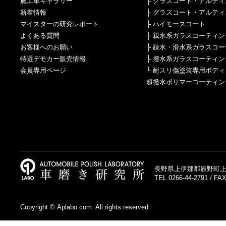
施工車ギャラリー
├
グラスコート・アルティ
新着情報
├
グラスコート・アルティ
マイスターの研究レポート
├
ハイモースコート
よくある質問
├
親水系ガラスコーティン
お客様へのお願い
├
疎水・滑水系ガラスコー
特選デモカー販売情報
├
撥水系ガラスコーティン
会員専用ページ
└
耐スリ傷塗装専用ボディ
超撥水ポリマーコーティン
長野県上伊那郡辰野町上島
TEL 0266-44-2791 / FAX
Copyright © Aplabo.com. All rights reserved.