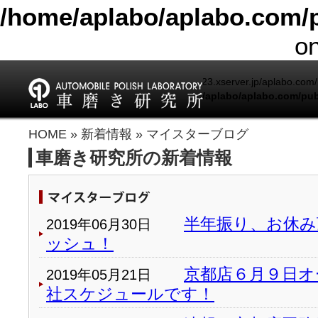
/home/aplabo/aplabo.com/p
on
Warning
: include(/home/aplabo/sv14123.xserver.jp/aplabo.com/pu
/home/aplabo/aplabo.com/pub
Warning
: include(): Failed opening '/home/aplabo/sv1
HOME
»
新着情報
» マイスターブログ
(include_path='.:/opt/php-7.4.33-2/data/pear') in
/home/a
車磨き研究所の新着情報
半年振り、お休み
2019年06月30日
ッシュ！
京都店６月９日オ
2019年05月21日
社スケジュールです！