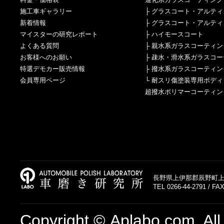
施工車ギャラリー
├
グラスコート・アルティ
新着情報
├
グラスコート・アルティ
マイスターの研究レポート
├
ハイモースコート
よくある質問
├
親水系ガラスコーティン
お客様へのお願い
├
疎水・滑水系ガラスコー
特選デモカー販売情報
├
撥水系ガラスコーティン
会員専用ページ
└
耐スリ傷塗装専用ボディ
超撥水ポリマーコーティン
長野県上伊那郡辰野町上島
TEL 0266-44-2791 / FAX
Copyright © Aplabo.com. All 