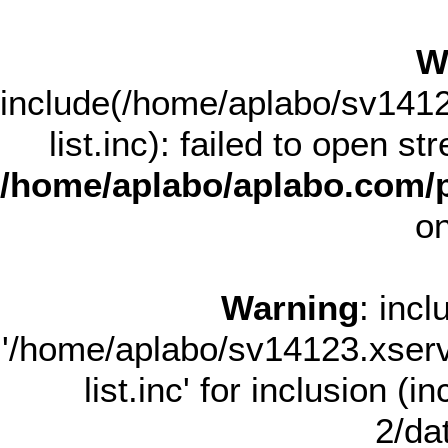
W
include(/home/aplabo/sv14123
list.inc): failed to open st
/home/aplabo/aplabo.com/p
on
Warning
: incl
'/home/aplabo/sv14123.xserve
list.inc' for inclusion (
2/dat