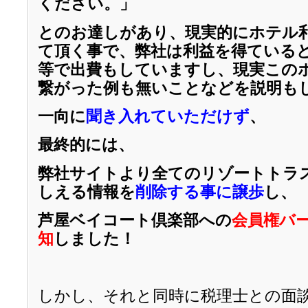
ください。」
とのお達しがあり、現実的にホテル
て頂く事で、弊社は利益を得ている
等で出費もしていますし、現実この
繋がった例も無いことなどを説明も
一向に
聞き入れていただけず
、
最終的には、
弊社サイトより全てのリゾートトラ
しえる情報を
削除する事に譲歩
し
、
芦屋ベイコート倶楽部への
会員権バ
知
しました！
しかし、それと同時に税理士との面