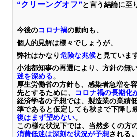
“クリーングオフ”
と言う結論に至
今後の
コロナ禍
の動向も、
個人的見解は様々でしょうが、
弊社はかなり
危険な兆候
と見ていま
小池都知事の再選により、方針の無
迷を深める
。
厚生労働省の方針も、感染者急増を
先とするために、
コロナ禍の長期化
経済学者の予想では、製造業の業績
準であると仮定しても秋まで下降し
復はまず望めない
。
この様な状況下では、当然多くの方
消費低迷は深刻な状況が予想
される