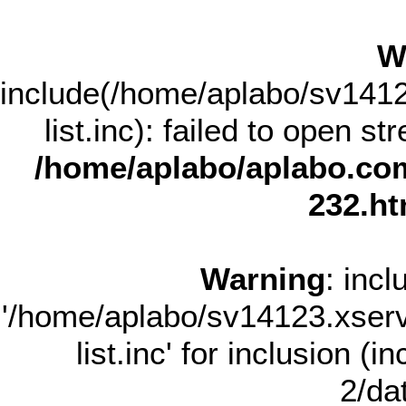
W
include(/home/aplabo/sv14123
list.inc): failed to open st
/home/aplabo/aplabo.com
232.ht
Warning
: incl
'/home/aplabo/sv14123.xserve
list.inc' for inclusion (
2/dat