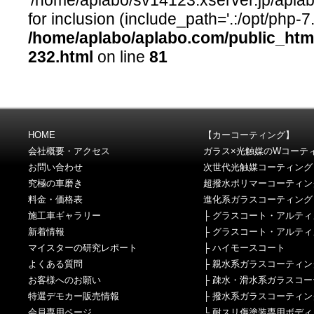
'/home/aplabo/sv14123.xserver.jp/aplab
for inclusion (include_path='.:/opt/php-7
/home/aplabo/aplabo.com/public_htm
232.html
on line
81
HOME
【カーコーティング】
会社概要・アクセス
ガラス×光触媒のWコーテ
お問い合わせ
次世代光触媒コーティング
究極の車磨き
超撥水ポリマーコーティン
料金・価格表
進化系ガラスコーティング
施工車ギャラリー
├
グラスコート・アルティ
新着情報
├
グラスコート・アルティ
マイスターの研究レポート
├
ハイモースコート
よくある質問
├
親水系ガラスコーティン
お客様へのお願い
├
疎水・滑水系ガラスコー
特選デモカー販売情報
├
撥水系ガラスコーティン
会員専用ページ
└
耐スリ傷塗装専用ボディ