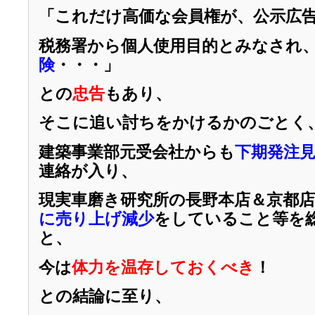
「これだけ高価な会員権が、公示広
税務署から個人使用目的とみなされ
険
・・・」
との
忠告
もあり、
そこに追い討ちをかけるかのごとく
建築事業部元受会社からも
下期発注
連絡が入り、
現実車磨き研究所の長野本店＆京都
に売り上げ減少
をしていること等を
と、
今は
体力を温存しておくべき
！
との結論に至り、