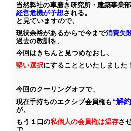
当然弊社の車磨き研究所・建築事業
経営危機が予想
される。
と見ていますので、
現状余裕があるからで今まで
消費失
過去の教訓を、
今回はきちんと見つめなおし、
堅い選択
にすることといたしました
今回のクーリングオフで、
“解約
現在手持ちのエクシブ会員権も
が、
もう１口の
私個人の会員権は温存
さ
で、