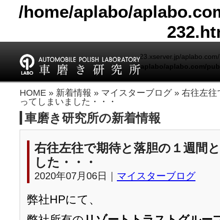
/home/aplabo/aplabo.com
232.ht
Warning
: include(/home/aplabo/sv14123.xserver.jp/aplabo.com/pu
/home/aplabo/aplabo.com/publ
Warning
: include(): Failed opening '/home/aplabo/sv1
HOME
»
新着情報
»
マイスターブログ
» 右往左
(include_path='.:/opt/php-7.4.33-2/data/pear') in
/home/a
ってしまいました・・・
車磨き研究所の新着情報
右往左往で期待と落胆の１週間
した・・・
2020年07月06日｜
マイスターブログ
弊社HPにて、
弊社所有の
リゾートトラストグルー