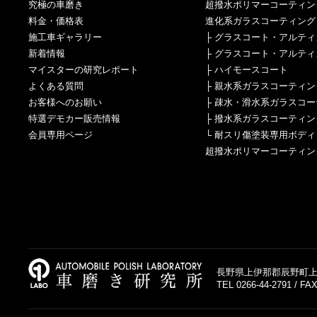
究極の車磨き
超撥水ポリマーコーティン
料金・価格表
進化系ガラスコーティング
施工車ギャラリー
├
グラスコート・アルティ
新着情報
├
グラスコート・アルティ
マイスターの研究レポート
├
ハイモースコート
よくある質問
├
親水系ガラスコーティン
お客様へのお願い
├
疎水・滑水系ガラスコー
特選デモカー販売情報
├
撥水系ガラスコーティン
会員専用ページ
└
耐スリ傷塗装専用ボディ
超撥水ポリマーコーティン
長野県上伊那郡辰野町上島
TEL 0266-44-2791 / FAX