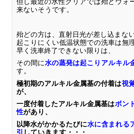
但し最近の水性クリアでは殆どウォ
来ないそうです。
殆どの方は、直射日光が差し込まな
起こりにくい低温状態での洗車は無
早く洗車終了できない限りは、
その間に
水の蒸発は起こりアルキル
す。
極初期のアルキル金属基の付着は
視
が、
一度付着したアルキル金属基は
ボン
性
があり、
以降水がかかるたびに
水に含まれる
引
していきます・・・