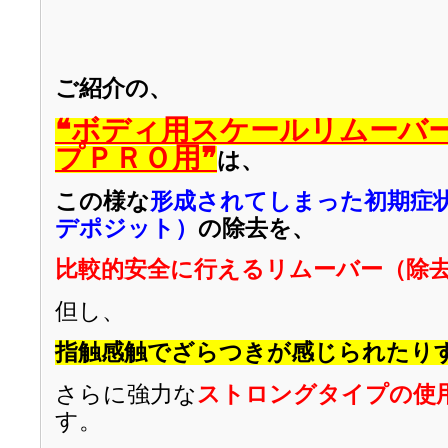
ご紹介の、
❝ボディ用スケールリムーバ
プＰＲＯ用❞
は、
この様な
形成されてしまった初期症
デポジット）
の
除去を、
比較的安全に行えるリムーバー（除
但し、
指触感触でざらつきが感じられたり
さらに強力な
ストロング
タイプの使
す。