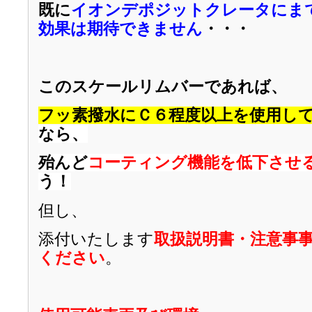
既に
イオンデポジットクレータにま
効果は期待できません
・・・
このスケールリムバーであれば、
フッ素撥水にＣ６程度以上を使用し
なら、
殆んど
コーティング機能を低下させ
う！
但し、
添付いたします
取扱説明書・注意事
ください
。