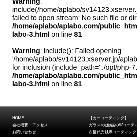
Warning
:
include(/home/aplabo/sv14123.xserver.j
failed to open stream: No such file or dir
/home/aplabo/aplabo.com/public_htm
labo-3.html
on line
81
Warning
: include(): Failed opening
'/home/aplabo/sv14123.xserver.jp/aplab
for inclusion (include_path='.:/opt/php-7
/home/aplabo/aplabo.com/public_htm
labo-3.html
on line
81
HOME
【カーコーティング】
会社概要・アクセス
ガラス×光触媒のWコーテ
お問い合わせ
次世代光触媒コーティング