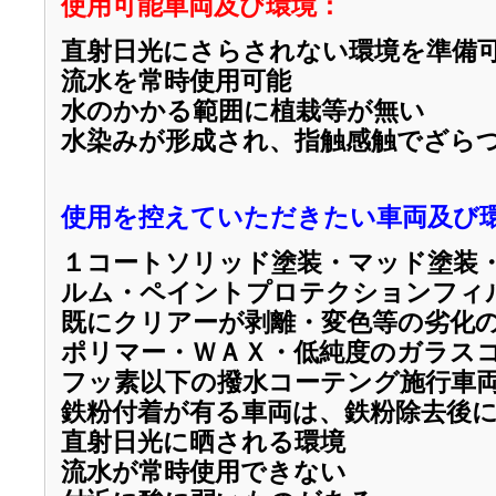
使用可能車両及び環境：
直射日光にさらされない環境を準備
流水を常時使用可能
水のかかる範囲に植栽等が無い
水染みが形成され、指触感触でざら
使用を控えていただきたい車両及び
１コートソリッド塗装・マッド塗装
ルム・ペイントプロテクションフィ
既にクリアーが剥離・変色等の劣化
ポリマー・ＷＡＸ・低純度のガラス
フッ素以下の撥水コーテング施行車
鉄粉付着が有る車両は、鉄粉除去後
直射日光に晒される環境
流水が常時使用できない