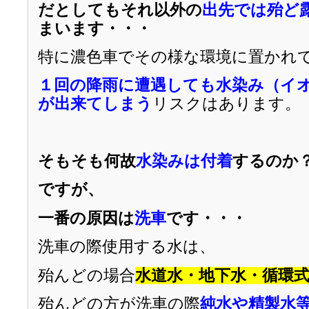
だとしてもそれ以外の
出先では殆ど
まいます・・・
特に濃色車でその様な環境に置かれ
１回の降雨に遭遇しても水染み（イ
が出来てしまう
リスクはあります。
そもそも何故
水染みは付着
するのか
ですが、
一番の原因は
洗車
です・・・
洗車の際使用する水は、
殆んどの場合
水道水・地下水・循環
殆んどの方が洗車の際
純水や精製水