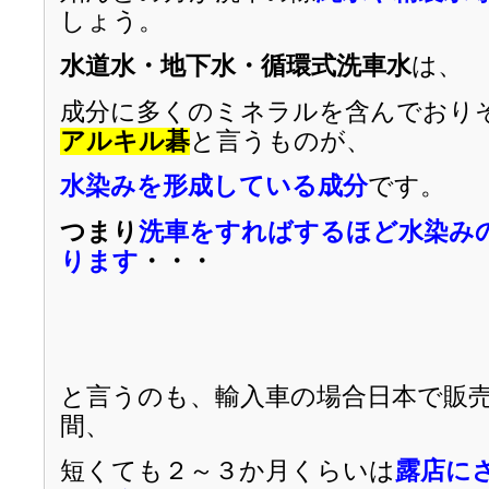
しょう。
水道水・地下水・循環式洗車水
は、
成分に多くのミネラルを含んでおり
アルキル碁
と言うものが、
水染みを形成している成分
です。
つまり
洗車をすればするほど水染み
ります
・・・
と言うのも、輸入車の場合日本で販
間、
短くても２～３か月くらいは
露店に