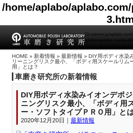
/home/aplabo/aplabo.com/
3.htm
Warning
: include(/home/aplabo/sv14123.xserver.jp/aplabo.com/pu
/home/aplabo/aplabo.com/publ
Warning
: include(): Failed opening '/home/aplabo/sv1
HOME
»
新着情報
»
最新情報
» DIY用ボディ水
(include_path='.:/opt/php-7.4.33-2/data/pear') in
/home/ap
リーニングリスク最小、「ボディ用スケールリム
用」とは？
車磨き研究所の新着情報
DIY用ボディ水染みイオンデポ
ニングリスク最小、「ボディ用
ー・ソフトタイプＰＲＯ用」と
2020年12月20日｜
最新情報