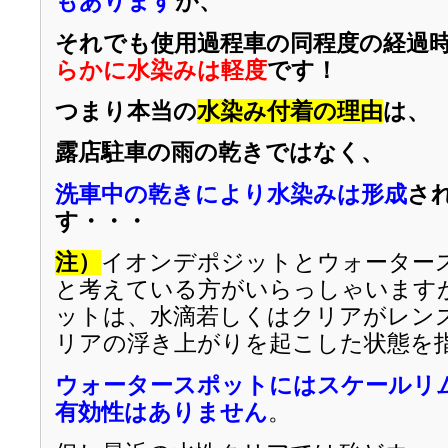
もあります
が、
それでも使用過程車の同程度の経過
らかに水染みは軽度
です！
つまり本当の
水染み付着の理由
は、
露店駐車の雨の乾きではなく、
洗車中の乾きにより水染みは形成
さ
す・・・
注）
イオンデポジットとウォーター
と考えている方がいらっしゃいます
ットは、水滴若しくはクリアがレン
リアの浮き上がりを起こした状態を
ウォータースポットにはスケールリ
有効性はありません
。