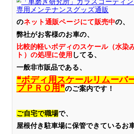
の
ネット通販ページにて販売中
の、
弊社がお客様のお車の、
比較的軽いボディのスケール（水染
ト）の処理に
使用
してる、
一般非市販品である、
❝ボディ用スケールリムーバ
プＰＲＯ用❞
のご案内です！
ご自宅で職場
で、
屋根付き駐車場に保管できているお