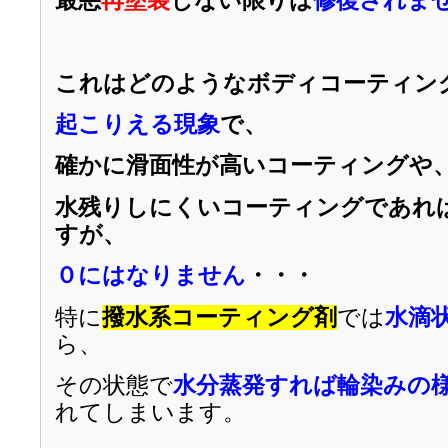
最悪
再塗装
しない限りは
修復されま
これはどのようなボディコーティン
起こりえる現象
で、
確かに滑面性が高いコーティングや
水残りしにくいコーティングであれ
すが、
０にはなりません
・・・
特に
撥水系コーティング剤
では
水滴
ら、
その状態で
水分蒸発すれば輪染みの
れてしまいます。