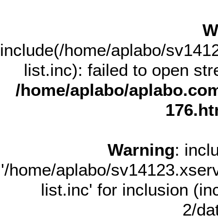
W
include(/home/aplabo/sv14123
list.inc): failed to open st
/home/aplabo/aplabo.com
176.ht
Warning
: incl
'/home/aplabo/sv14123.xserve
list.inc' for inclusion (
2/dat