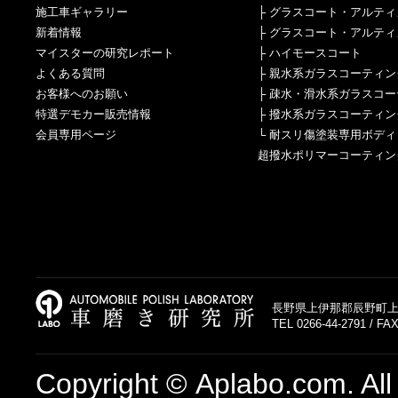
施工車ギャラリー
├
グラスコート・アルティ
新着情報
├
グラスコート・アルティ
マイスターの研究レポート
├
ハイモースコート
よくある質問
├
親水系ガラスコーティン
お客様へのお願い
├
疎水・滑水系ガラスコー
特選デモカー販売情報
├
撥水系ガラスコーティン
会員専用ページ
└
耐スリ傷塗装専用ボディ
超撥水ポリマーコーティン
長野県上伊那郡辰野町上島
TEL 0266-44-2791 / FAX
Copyright © Aplabo.com. All 