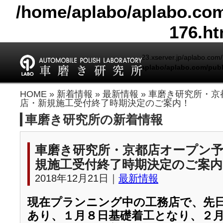
/home/aplabo/aplabo.com
176.ht
Warning
: include(/home/aplabo/sv14123.xserver.jp/aplabo.com/pu
/home/aplabo/aplabo.com/publ
Warning
: include(): Failed opening '/home/aplabo/sv1
HOME
»
新着情報
»
最新情報
» 車磨き研究所・
(include_path='.:/opt/php-7.4.33-2/data/pear') in
/home/a
店・新規施工受付終了時期決定のご案内！
車磨き研究所の新着情報
車磨き研究所・京都店オープン予
規施工受付終了時期決定のご案内
2018年12月21日｜
最新情報
現在プランニング中の工務店で、先
あり、１月８日基礎着工となり、２