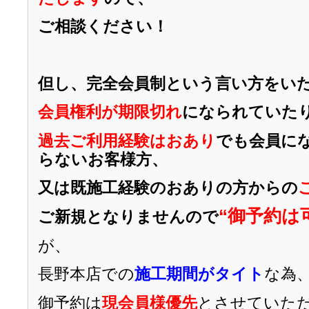
ご相談ください！
但し、完全会員制という言い方をい
会員権利が期限切れ
になられていた
過去ご利用経験はおあり
でも会員に
らないお客様方、
又は既施工経験のおありの方からの
“御予約は
ご新規となりませんので
が、
長野本店での
施工期間がタイト
な為
御予約は
現会員様優先
とさせていた