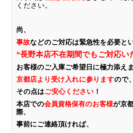
ください。
尚、
事故
などのご対応は緊急性を必要と
“長野本店不在期間でもご対応い
お客様のご入庫ご希望日に極力添え
京都店より受け入れに参ります
ので
その点は
ご安心ください
！
本店での
会員資格保有のお客様
が京
際、
事前にご連絡頂ければ、