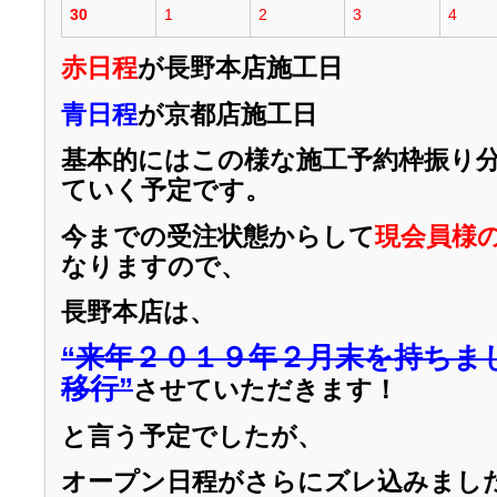
30
1
2
3
4
赤日程
が長野本店施工日
青日程
が京都店施工日
基本的にはこの様な施工予約枠振り
ていく予定です。
今までの受注状態からして
現会員様
なりますので、
長野本店は、
“来年２０１９年２月末を持ちま
移行”
させていただきます！
と言う予定でしたが、
オープン日程がさらにズレ込みまし