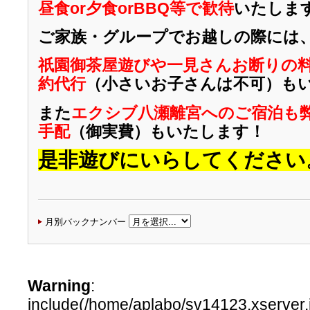
昼食or夕食orBBQ等で歓待
いたしま
ご家族・グループでお越しの際には
祇園御茶屋遊びや一見さんお断りの
約代行
（小さいお子さんは不可）も
また
エクシブ八瀬離宮へのご宿泊も
手配
（御実費）もいたします！
是非遊びにいらしてください
月別バックナンバー
Warning
:
include(/home/aplabo/sv14123.xserver.j